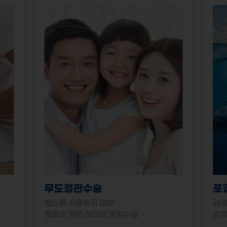
무도정관수술
포
메스를 사용하지 않아
남성
통증이 적은 레이저 포경수술
성장