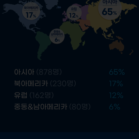
65
%
17
12
%
%
6
%
아시아
(878명)
65
%
북아메리카
(230명)
17
%
유럽
(162명)
12
%
중동&남아메리카
(80명)
6
%