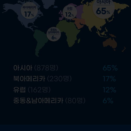
65
%
17
12
%
%
6
%
아시아
(878명)
65
%
북아메리카
(230명)
17
%
유럽
(162명)
12
%
중동&남아메리카
(80명)
6
%