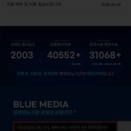
치료 여부 및 비용 질문드립니다
2026-06-16
2003
40552
+
31068
+
~26년 4월
2015. 6월 ~ 2026년 4월 기준
전문성
신뢰성
정직성
핵심가치
,
,
은 블루비뇨기과의
입니다.
BLUE MEDIA
블루비뇨기과 유튜브 바로가기