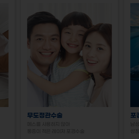
무도정관수술
포
메스를 사용하지 않아
남성
통증이 적은 레이저 포경수술
성장