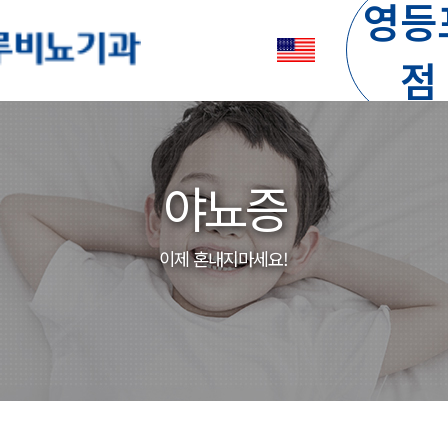
영등
점
야뇨증
이제 혼내지마세요!