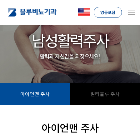
영등포점
남성활력주사
활력과 자신감을 되찾으세요!
아이언맨 주사
멀티블루 주사
아이언맨 주사