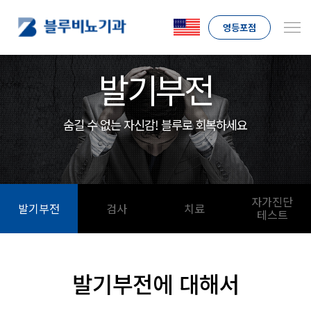
영등포점
발기부전
숨길 수 없는 자신감! 블루로 회복하세요
자가진단
발기부전
검사
치료
테스트
발기부전에 대해서